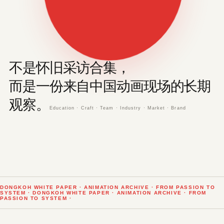
不是怀旧采访合集，
而是一份来自中国动画现场的长期
观察。
Education · Craft · Team · Industry · Market · Brand
DONGKOH WHITE PAPER · ANIMATION ARCHIVE · FROM PASSION TO
SYSTEM · DONGKOH WHITE PAPER · ANIMATION ARCHIVE · FROM
PASSION TO SYSTEM ·