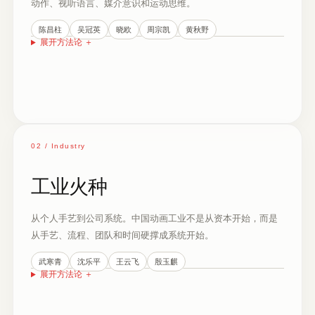
动作、视听语言、媒介意识和运动思维。
陈昌柱
吴冠英
晓欧
周宗凯
黄秋野
展开方法论
＋
02 / Industry
工业火种
从个人手艺到公司系统。中国动画工业不是从资本开始，而是
从手艺、流程、团队和时间硬撑成系统开始。
武寒青
沈乐平
王云飞
殷玉麒
展开方法论
＋