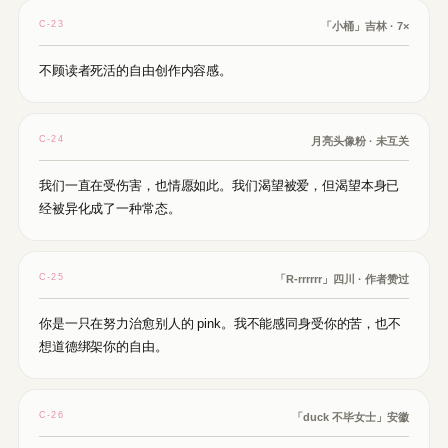
C-23
「小桶」吉林 · 7×
不顾读者死活的自由创作内容感。
C-24
月亮头像粉 · 未互关
我们一直在受伤害，也情愿如此。我们渴望被爱，但渴望本身已
经被异化成了一种常态。
C-25
「R-rrrrrr」四川 · 作者赞过
你是一只在努力治愈别人的 pink。我不能感同身受你的苦，也不
想道德绑架你的自由。
C-26
「duck 不毕女士」安徽