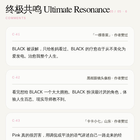
终极共鸣 Ultimate Resonance
05 / 05 · 6
COMMENTS
C-41
「一棵香菜」· 作者赞过
BLACK 被误解，只给爸妈看过。BLACK 的疗愈在于从不美化为
爱发电。治愈我整个人生。
C-42
黑框眼镜头像粉 · 作者赞过
看完想给 BLACK 一个大大拥抱。BLACK 扮演最讨厌的角色，体
验人生百态。现实导师教不到。
C-43
「卡卡小七」山东 · 作者赞过
Pink 真的很厉害，用调侃或平淡的语气讲述自己一路走来的经