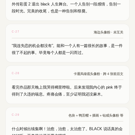
外传彩蛋 2 退出 black 人生舞台。一个人告别一段感情，告别一
段时光。完美的收尾，也是一种告别和祭奠。
C-27
海边头像粉 · 未互关
“我连失恋的机会都没有”。能和一个人有一篇很长的故事，是一件
很了不起的事。毕竟每个人都是一闪而过。
C-28
卡通风绿底头像粉 · 跨 4 张前后文
看完作品那天晚上我哭得稀里哗啦。后来发现我内心的 pink 终于
得到了久违的喘息。疼痛会痛，至少证明我还没麻木。
C-29
色块 + 鸭舌帽 + 插画 + 钻戒头像粉 等
什么时候出续集啊！治愈，治愈，太治愈了。BLACK 说话真的会