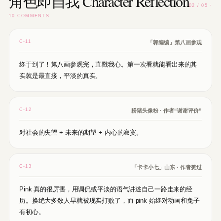
角色即自我 Character Reflection
02 / 05 ·
10 COMMENTS
C-11
「郭编编」第八画参观
终于到了！第八画参观完，直戳我心。第一次看就能看出来的其
实就是最直接，平淡的真实。
C-12
粉猪头像粉 · 作者“谢谢评价”
对社会的失望 + 未来的期望 + 内心的寂寞。
C-13
「卡卡小七」山东 · 作者赞过
Pink 真的很厉害，用调侃或平淡的语气讲述自己一路走来的经
历。换绝大多数人早就被现实打败了，而 pink 始终对动画和兔子
有初心。