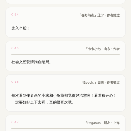
C-14
「春野与夜」辽宁 · 作者赞过
先入个股！
C-15
「卡卡小七」山东 · 作者
社会文艺爱情狗血结局。
C-16
「Epoch.」四川 · 作者赞过
每次看到作者画的小猪和小兔我都觉得好治愈啊！看着很开心！
一定要好好走下去呀，真的很喜欢哦。
C-17
「Pegasus」朋友 · 上海