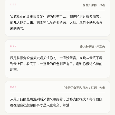
C-02
柯基头像粉 · 作者
我感觉你的故事快要发生好的转变了……我也经历过很多痛苦，
前几天刚走出来。我希望以后你要勇敢、大胆、愿你不缺从头再
来的勇气。
C-03
路人头像粉 · 未互关
我是从黑兔粉猪第六话关注你的，一直没留言。今晚从最底下看
到最上面，看完了，一整天的疲惫都没有了。谢谢你做这么棒的
动画。
C-04
「小野的鱼逐风 朋友」江西 · 作者
从最开始的黑白漫到后来越来越好看，进步真的很大！每个阶段
都在做自己想做的事才是人生意义。加油~