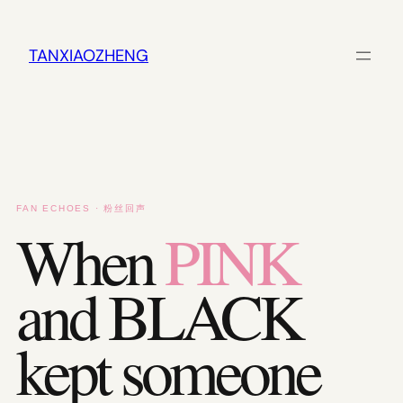
跳
至
内
TANXIAOZHENG
容
FAN ECHOES · 粉丝回声
When
PINK
and BLACK
kept someone