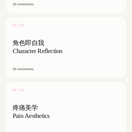
10 comments
02 / 05
角色即自我
Character Reflection
10 comments
03 / 05
疼痛美学
Pain Aesthetics