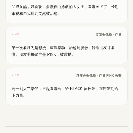
又拽又酷，好喜欢，浪漫自由勇敢的大女主。看漫画哭了。长期
审视和自我批判突然被治愈。
C-39
蓝发头像粉 · 作者
第一次看以为是彩漫，重温感动。治愈到脱敏，转给朋友才看
懂。朋友手机锁屏是 PINK，被震撼。
C-40
渐变色头像粉 · 作者 PINK 头贴
高一到大二陪伴，早起看漫画，给 BLACK 留长评。在迷茫期给
予力量。