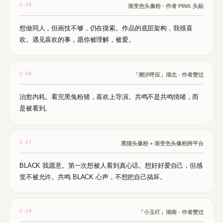
C-35
渐变色头像粉 · 作者 PINK 头贴
想做同人，但画技不够，仍在摸索。作品的底层架构，我很喜
欢。遇见喜欢的事，愿你被理解，被爱。
C-36
「潮汐呼应」湖北 · 作者赞过
治愈内耗。看完黑兔粉猪，喜欢上导演。共鸣不是共鸣情绪，而
是被看到。
C-37
黑猫头像粉 + 渐变色头像粉跨平台
BLACK 我愿意。第一次想被人看到真心话。想好好爱自己，但感
觉不被允许。共鸣 BLACK 心声，不想把自己搞坏。
C-38
「小玉吖」湖南 · 作者赞过