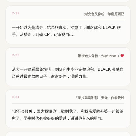
C-32
渐变色头像粉 · 印度尼西亚
一开始以为是猎奇，结果很真实。治愈了，谢谢你和 BLACK 联
手。从猎奇，到磕 CP，到审视自己。
C-33
渐变色头像粉 · 作者 PINK +
从大一开始看黑兔粉猪，到研究生毕业完整追完。BLACK 激励自
己熬过最难熬的日子，谢谢陪伴，温暖力量。
C-34
「漆拉就是彩彩」安徽 · 作者赞过
“你不会孤独，因为我懂你”，戳到我了。和我亲爱的外婆一起被治
愈了。学生时代有被好好的爱过，谢谢你带来的勇气。