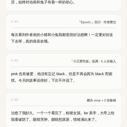
历，始终对动画和兔子有着一样的初心。
C-44
「Epoch.」四川 · 作者赞过
每次看到作者画的小猪和小兔我都觉得好治愈啊！一定要好好走
下去呀，真的很喜欢哦。
C-45
「小王爱吃饭」低调 · 4 人在输入
pink 也有被爱，他没有忘记 black，但是不再会因为 black 而困
扰。今天的故事说得好，下次不许说了。
C-46
横向 strip × 3 张集锦
治愈了我好久。一个一个看完了，粉猪女孩。be 美学，大早上给
我看破防了。眼睛哭肿。眼睛想尿尿，情绪满出来了。