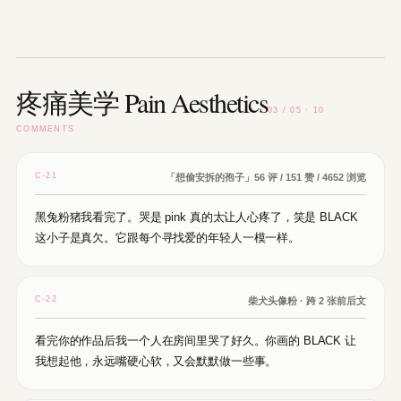
疼痛美学 Pain Aesthetics
03 / 05 · 10
COMMENTS
C-21
「想偷安拆的孢子」56 评 / 151 赞 / 4652 浏览
黑兔粉猪我看完了。哭是 pink 真的太让人心疼了，笑是 BLACK
这小子是真欠。它跟每个寻找爱的年轻人一模一样。
C-22
柴犬头像粉 · 跨 2 张前后文
看完你的作品后我一个人在房间里哭了好久。你画的 BLACK 让
我想起他，永远嘴硬心软，又会默默做一些事。