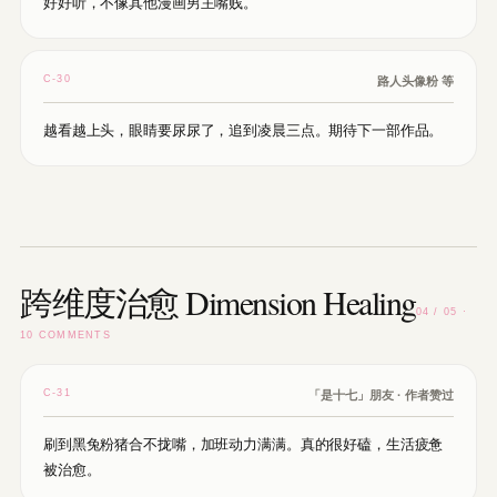
好好听，不像其他漫画男主嘴贱。
C-30
路人头像粉 等
越看越上头，眼睛要尿尿了，追到凌晨三点。期待下一部作品。
跨维度治愈 Dimension Healing
04 / 05 ·
10 COMMENTS
C-31
「是十七」朋友 · 作者赞过
刷到黑兔粉猪合不拢嘴，加班动力满满。真的很好磕，生活疲惫
被治愈。