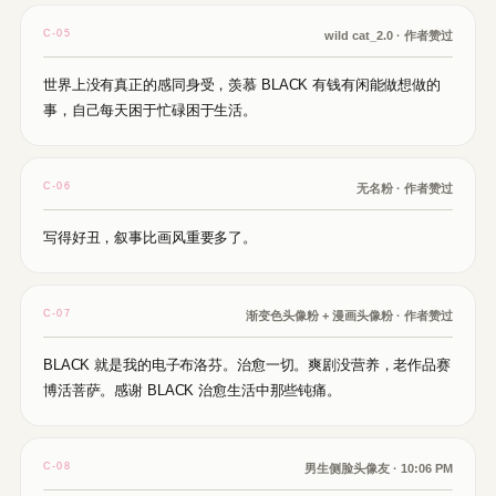
C-05
wild cat_2.0 · 作者赞过
世界上没有真正的感同身受，羡慕 BLACK 有钱有闲能做想做的
事，自己每天困于忙碌困于生活。
C-06
无名粉 · 作者赞过
写得好丑，叙事比画风重要多了。
C-07
渐变色头像粉 + 漫画头像粉 · 作者赞过
BLACK 就是我的电子布洛芬。治愈一切。爽剧没营养，老作品赛
博活菩萨。感谢 BLACK 治愈生活中那些钝痛。
C-08
男生侧脸头像友 · 10:06 PM