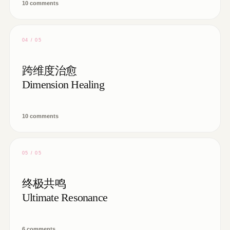
10 comments
04 / 05
跨维度治愈
Dimension Healing
10 comments
05 / 05
终极共鸣
Ultimate Resonance
6 comments