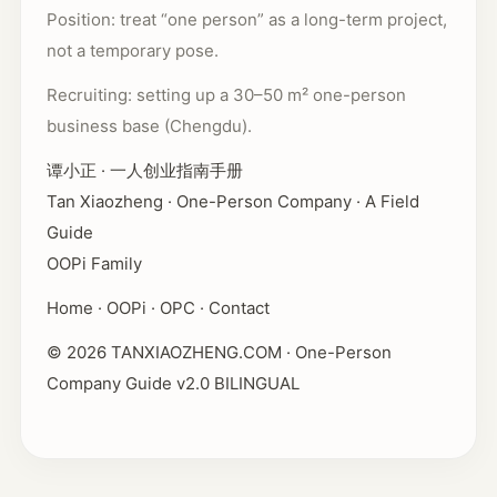
Position: treat “one person” as a long-term project,
not a temporary pose.
Recruiting: setting up a 30–50 m² one-person
business base (Chengdu).
谭小正 · 一人创业指南手册
Tan Xiaozheng · One-Person Company · A Field
Guide
OOPi Family
Home · OOPi · OPC · Contact
© 2026 TANXIAOZHENG.COM · One-Person
Company Guide v2.0 BILINGUAL