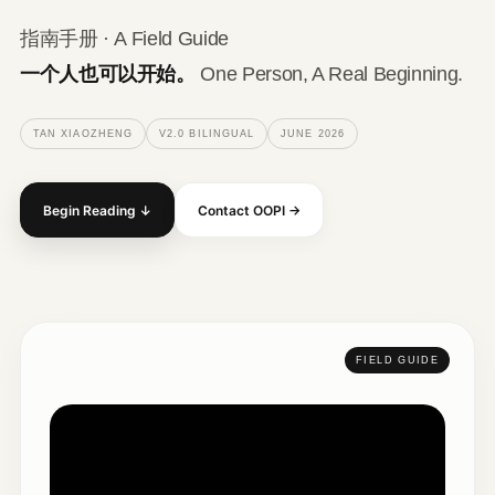
指南手册 · A Field Guide
一个人也可以开始。
One Person, A Real Beginning.
TAN XIAOZHENG
V2.0 BILINGUAL
JUNE 2026
Begin Reading ↓
Contact OOPI →