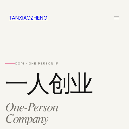
跳
至
内
TANXIAOZHENG
容
OOPI · ONE-PERSON IP
一人创业
One-Person
Company