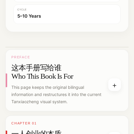
CYCLE
5–10 Years
PREFACE
这本手册写给谁
Who This Book Is For
+
This page keeps the original bilingual
information and restructures it into the current
Tanxiaozheng visual system.
CHAPTER 01
一人创业的本质