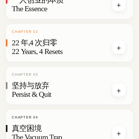
+
The Essence
CHAPTER 02
22 年,4 次归零
+
22 Years, 4 Resets
CHAPTER 03
坚持与放弃
+
Persist & Quit
CHAPTER 04
真空困境
+
The Vacuum Trap