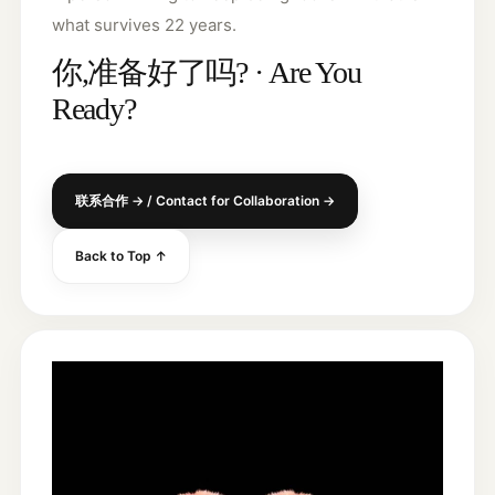
what survives 22 years.
你,准备好了吗? · Are You
Ready?
联系合作 → / Contact for Collaboration →
Back to Top ↑