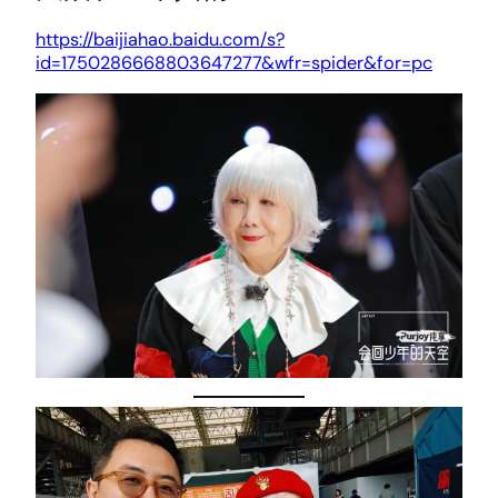
https://baijiahao.baidu.com/s?
id=1750286668803647277&wfr=spider&for=pc