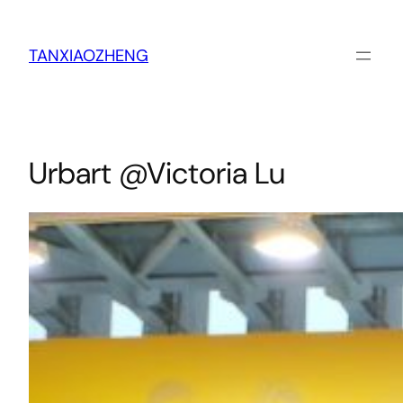
跳
至
内
TANXIAOZHENG
容
Urbart @Victoria Lu