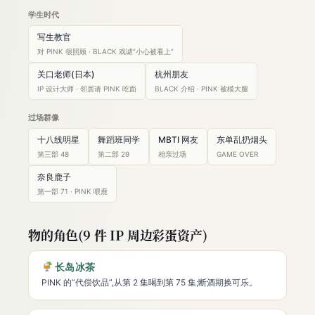
学生时代
写生教官
对 PINK 很照顾 · BLACK 戏谑”小心被看上”
关口老师(日本)
杭州朋友
IP 设计大师 · 邻居请 PINK 吃面
BLACK 介绍 · PINK 被模大腿
过场群像
十八线明星
舞蹈班同学
MBTI 网友
东单乱扔烟头
第三部 48
第二部 29
相亲过场
GAME OVER
奈良鹿子
第一部 71 · PINK 喂鹿
物的角色(9 件 IP 周边彩蛋资产)
长岛冰茶
PINK 的”代偿饮品”,从第 2 集喝到第 75 集;断酒期换可乐。