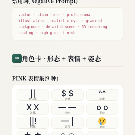
禁用词(Negative Prompt)
vector · clean lines · professional
illustration · realistic eyes · gradient
background · detailed scene · 3D rendering ·
shading · high-gloss finish
角色卡 · 形态 + 表情 + 姿态
08
PINK 表情集(9 种)
||
$ $
^^
默认呆
贪财
笑眼
X X
— —
o o
装死
忧伤
期待
||!
— |
抓狂
思考
崩溃