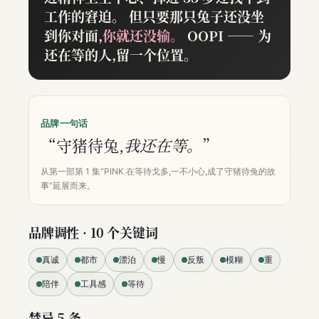
工作的窘迫。
但只要那只兔子还没坐
到你对面,
你就还没输。
OOPI —— 为
还在等的人,留一个位置。
品牌一句话
“守猪待兔,
我还在等。
”
从第一部第 1 集”PINK 在等待戈多,一不小心,成了守猪待兔的故
事”延展而来。
品牌调性 · 10 个关键词
真诚
都市
漂泊
慢
反叛
模糊
重
陪伴
工具感
等待
禁忌 5 条