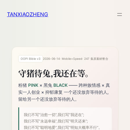
跳
至
TANXIAOZHENG
内
容
OOPI Bible v3
2026-06-14
· Mobile+Speed
· 247 集原素材整合
守猪待兔,我还在等。
粉猪
PINK
× 黑兔
BLACK
—— 跨种族情感 × 真
实一人创业 × 抑郁康复
一个还没放弃等待的人,
留给另一个还没放弃等待的人。
我们不写”治愈一切”,我们写”我还在”;
我们不写”永远幸福”,我们写”明天还来”;
我们不写”聪明地爱”,我们写”明知大概率不行”。