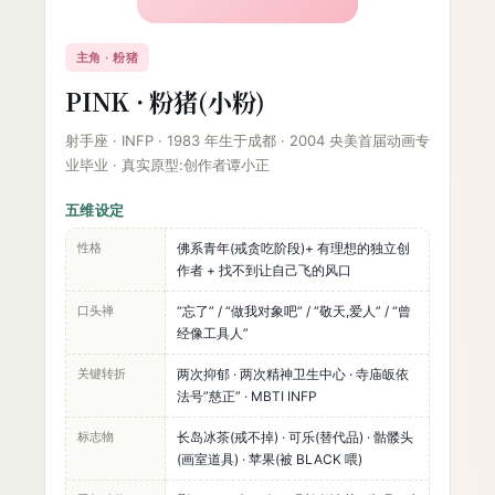
主角 · 粉猪
PINK · 粉猪(小粉)
射手座 · INFP · 1983 年生于成都 · 2004 央美首届动画专
业毕业 · 真实原型:创作者谭小正
五维设定
性格
佛系青年(戒贪吃阶段)+ 有理想的独立创
作者 + 找不到让自己飞的风口
口头禅
“忘了” / “做我对象吧” / “敬天,爱人” / “曾
经像工具人”
关键转折
两次抑郁 · 两次精神卫生中心 · 寺庙皈依
法号”慈正” · MBTI INFP
标志物
长岛冰茶(戒不掉) · 可乐(替代品) · 骷髅头
(画室道具) · 苹果(被 BLACK 喂)