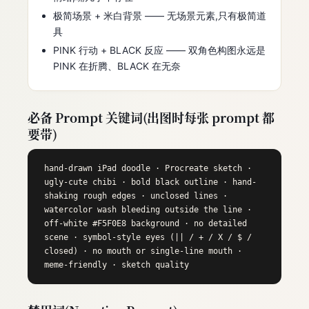
极简场景 + 米白背景 —— 无场景元素,只有极简道
具
PINK 行动 + BLACK 反应 —— 双角色构图永远是
PINK 在折腾、BLACK 在无奈
必备 Prompt 关键词(出图时每张 prompt 都
要带)
hand-drawn iPad doodle · Procreate sketch ·
ugly-cute chibi · bold black outline · hand-
shaking rough edges · unclosed lines ·
watercolor wash bleeding outside the line ·
off-white #F5F0E8 background · no detailed
scene · symbol-style eyes (|| / + / X / $ /
closed) · no mouth or single-line mouth ·
meme-friendly · sketch quality