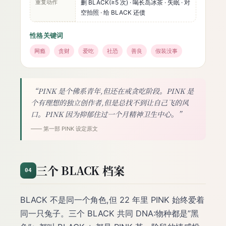
重复动作
删 BLACK(≥5 次) · 喝长岛冰茶 · 失眠 · 对
空拍照 · 给 BLACK 还债
性格关键词
网瘾
贪财
爱吃
社恐
善良
假装没事
“PINK 是个佛系青年,但还在戒贪吃阶段。PINK 是
个有理想的独立创作者,但是总找不到让自己飞的风
口。PINK 因为抑郁住过一个月精神卫生中心。”
—— 第一部 PINK 设定原文
三个 BLACK 档案
04
BLACK 不是同一个角色,但 22 年里 PINK 始终爱着
同一只兔子。三个 BLACK 共同 DNA:物种都是”黑