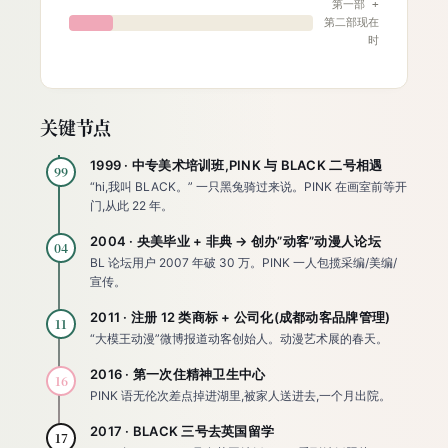
第一部 +
第二部现在
时
关键节点
1999 · 中专美术培训班,PINK 与 BLACK 二号相遇
99
“hi,我叫 BLACK。” 一只黑兔骑过来说。PINK 在画室前等开
门,从此 22 年。
2004 · 央美毕业 + 非典 → 创办”动客”动漫人论坛
04
BL 论坛用户 2007 年破 30 万。PINK 一人包揽采编/美编/
宣传。
2011 · 注册 12 类商标 + 公司化(成都动客品牌管理)
11
“大模王动漫”微博报道动客创始人。动漫艺术展的春天。
2016 · 第一次住精神卫生中心
16
PINK 语无伦次差点掉进湖里,被家人送进去,一个月出院。
2017 · BLACK 三号去英国留学
17