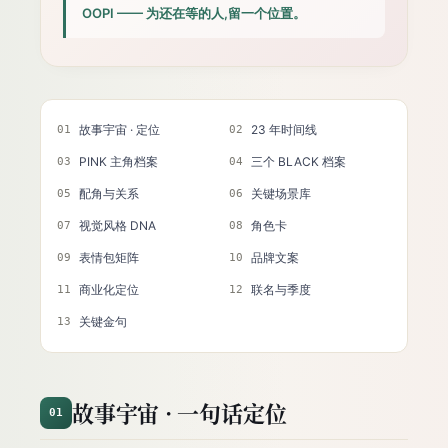
OOPI —— 为还在等的人,留一个位置。
故事宇宙 · 定位
23 年时间线
01
02
PINK 主角档案
三个 BLACK 档案
03
04
配角与关系
关键场景库
05
06
视觉风格 DNA
角色卡
07
08
表情包矩阵
品牌文案
09
10
商业化定位
联名与季度
11
12
关键金句
13
故事宇宙 · 一句话定位
01