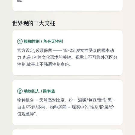
世界观的三大支柱
① 模糊性别 / 角色无性别
官方设定,必须保留 —— 18-23 岁女性受众的根本动
力,也是 IP 跨文化语境的关键。视觉上不可靠外形区分
性别,故事上不强调性别身份。
② 动物拟人 / 跨种族
物种组合 = 天然高对比度。粉 = 温暖/包容/受伤;黑 =
自由/不羁/多向。物种屏障 = 现实中的”性别/阶层/价
值观差异”。