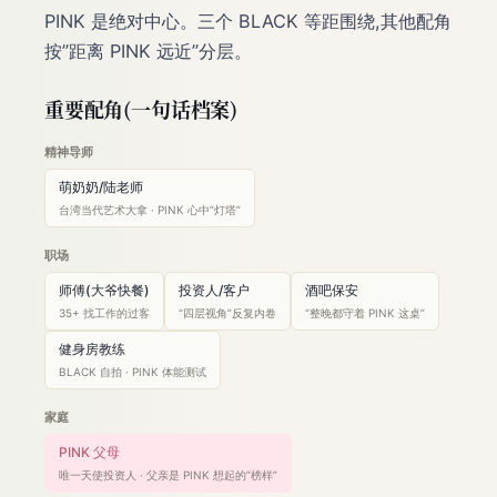
PINK 是绝对中心。三个 BLACK 等距围绕,其他配角
按”距离 PINK 远近”分层。
重要配角(一句话档案)
精神导师
萌奶奶/陆老师
台湾当代艺术大拿 · PINK 心中”灯塔”
职场
师傅(大爷快餐)
投资人/客户
酒吧保安
35+ 找工作的过客
“四层视角”反复内卷
“整晚都守着 PINK 这桌”
健身房教练
BLACK 自拍 · PINK 体能测试
家庭
PINK 父母
唯一天使投资人 · 父亲是 PINK 想起的”榜样”