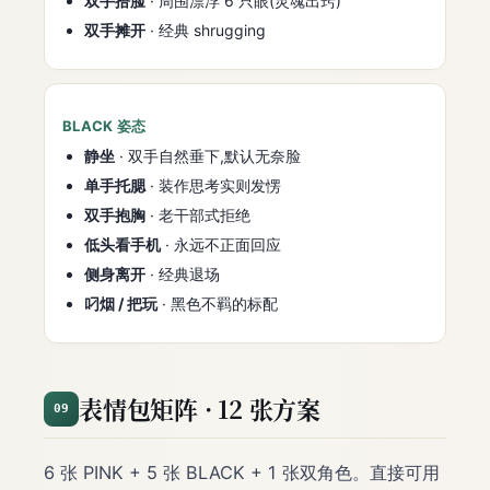
双手捂脸
· 周围漂浮 6 只眼(灵魂出窍)
双手摊开
· 经典 shrugging
BLACK 姿态
静坐
· 双手自然垂下,默认无奈脸
单手托腮
· 装作思考实则发愣
双手抱胸
· 老干部式拒绝
低头看手机
· 永远不正面回应
侧身离开
· 经典退场
叼烟 / 把玩
· 黑色不羁的标配
表情包矩阵 · 12 张方案
09
6 张 PINK + 5 张 BLACK + 1 张双角色。直接可用