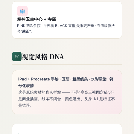
精神卫生中心 + 寺庙
PINK 两次住院 · 半夜看 BLACK 直播,失眠更严重 · 寺庙皈依法
号
“慈正”
。
视觉风格 DNA
07
iPad + Procreate 手绘 · 丑萌 · 粗黑线条 · 水彩晕染 · 符
号化表情
这是原始素材的真实样貌 —— 不是”瘦高三视图定稿”,不
是商业插画。线条不闭合、颜色溢出、头身 1:1 是特征不
是错误。