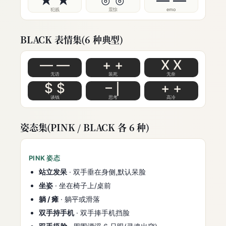
★ ★
⊙ ⊙
— —
犯贱
震惊
emo
BLACK 表情集(6 种典型)
— —
+ +
X X
无语
装死
无奈
$ $
– |
+ +
谈钱
思考
高冷
姿态集(PINK / BLACK 各 6 种)
PINK 姿态
站立发呆
· 双手垂在身侧,默认呆脸
坐姿
· 坐在椅子上/桌前
躺 / 瘫
· 躺平或滑落
双手持手机
· 双手捧手机挡脸