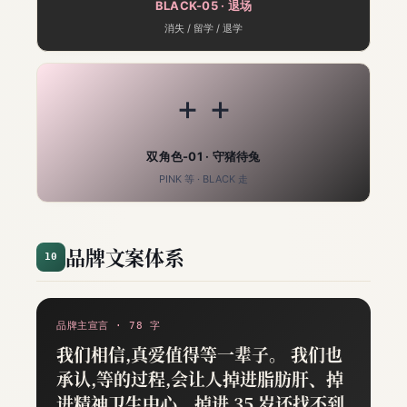
BLACK-05 · 退场
消失 / 留学 / 退学
+ +
双角色-01 · 守猪待兔
PINK 等 · BLACK 走
品牌文案体系
10
品牌主宣言 · 78 字
我们相信,真爱值得等一辈子。
我们也
承认,等的过程,会让人掉进脂肪肝、掉
进精神卫生中心、掉进 35 岁还找不到