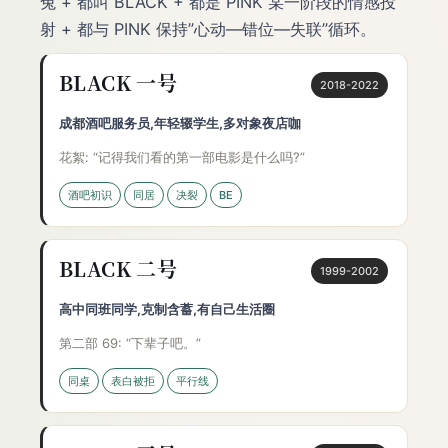
兔”+ 都叫 BLACK + 都是 PINK 某一阶段的情感投
射 + 都与 PINK 保持”心动—错位—失联”循环。
BLACK 一号
2018-2022
成都酒吧服务员,年轻辍学生,多对象夜店咖
花絮: “记得我们看的第一部电影是什么吗?”
酒吧初识
同居
决裂
BE
BLACK 二号
1999-2002
高中同班同学,克制含蓄,有自己生活圈
第二部 69: “下辈子吧。”
同桌
表白被拒
平行线