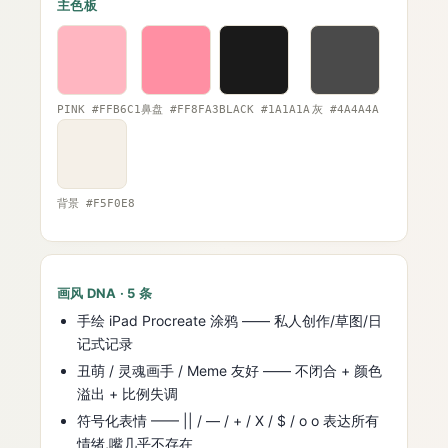
主色板
PINK #FFB6C1
鼻盘 #FF8FA3
BLACK #1A1A1A
灰 #4A4A4A
背景 #F5F0E8
画风 DNA · 5 条
手绘 iPad Procreate 涂鸦 —— 私人创作/草图/日
记式记录
丑萌 / 灵魂画手 / Meme 友好 —— 不闭合 + 颜色
溢出 + 比例失调
符号化表情 —— || / — / + / X / $ / o o 表达所有
情绪,嘴几乎不存在